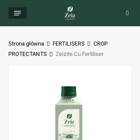
Przejdź
Menu
Wys
do
głównej
zawartości
Strona główna
FERTILISERS
CROP
PROTECTANTS
Zeizite Cu Fertiliser