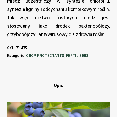
miedź uczestniczy w syntezie chlorofilu,
syntezie ligniny i oddychaniu komórkowym roślin.
Tak więc roztwór fosforynu miedzi jest
stosowany jako środek bakteriobójczy,
grzybobójczy i antywirusowy dla zdrowia roślin.
SKU:
Z1475
Kategorie:
CROP PROTECTANTS
,
FERTILISERS
Opis