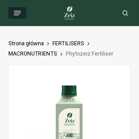
Przejdź
Menu
Wys
do
głównej
zawartości
Strona główna
FERTILISERS
MACRONUTRIENTS
Phytozeiz Fertiliser