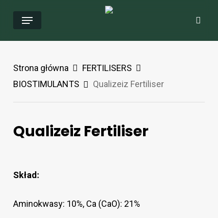
Przejdź
Menu
Wys
do
głównej
zawartości
Strona główna
FERTILISERS
BIOSTIMULANTS
Qualizeiz Fertiliser
Qualizeiz Fertiliser
Skład:
Aminokwasy: 10%, Ca (CaO): 21%