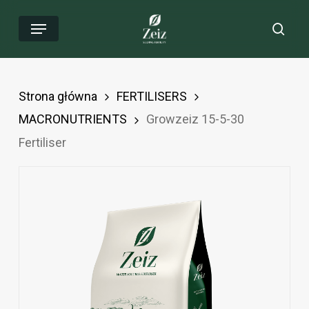
Przejdź
Menu
Wys
do
głównej
zawartości
Strona główna
FERTILISERS
MACRONUTRIENTS
Growzeiz 15-5-30
Fertiliser